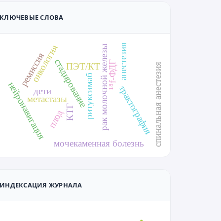
КЛЮЧЕВЫЕ СЛОВА
анестезия
онкология
рак молочной железы
ремиссия
стадирование
¹⁸f-ФДГ
ПЭТ/КТ
спинальная анестезия
ритуксимаб
нейронавигация
трактография
дети
метастазы
КТГ
плод
мочекаменная болезнь
ИНДЕКСАЦИЯ ЖУРНАЛА