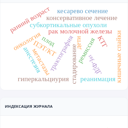
ранний возраст
кесарево сечение
консервативное лечение
субкортикальные опухоли
рак молочной железы
онкология
кишечные спайки
трактография
плод
КТГ
дети
ремиссия
ПЭТ/КТ
стадирование
анестезия
метастазы
¹⁸f-ФДГ
гиперкальциурия
реанимация
ИНДЕКСАЦИЯ ЖУРНАЛА