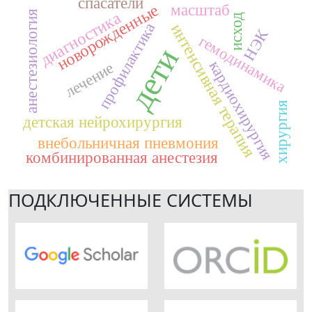
спасатели
новорожденные
масштаб
анестезиология
диагностика
исход
профилактика
интенсивная терапия
НЭК
гемодинамика
дети
кардиохирургия
лечение
хирургия
детская нейрохирургия
внебольничная пневмония
комбинированная анестезия
ПОДКЛЮЧЕННЫЕ СИСТЕМЫ