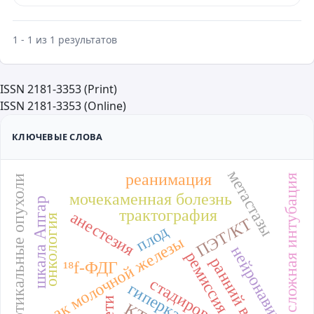
1 - 1 из 1 результатов
ISSN 2181-3353 (Print)
ISSN 2181-3353 (Online)
КЛЮЧЕВЫЕ СЛОВА
метастазы
реанимация
сложная интубация
субкортикальные опухоли
мочекаменная болезнь
шкала Апгар
трактография
анестезия
онкология
ПЭТ/КТ
плод
рак молочной железы
нейронавигация
ремиссия
ранний возраст
¹⁸f-ФДГ
стадирование
дети