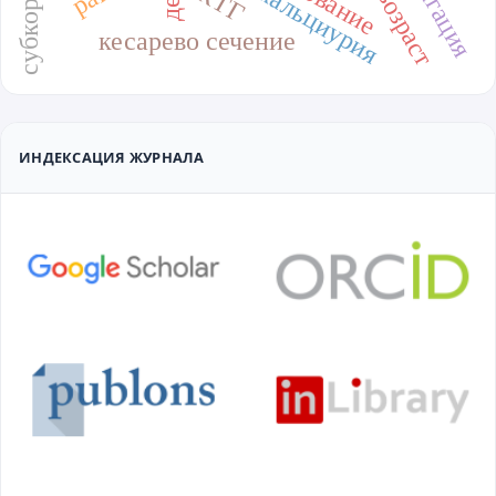
гиперкальциурия
КТГ
кесарево сечение
ИНДЕКСАЦИЯ ЖУРНАЛА