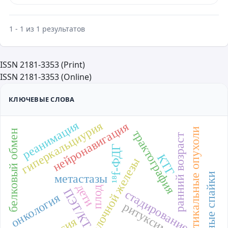
1 - 1 из 1 результатов
ISSN 2181-3353 (Print)
ISSN 2181-3353 (Online)
КЛЮЧЕВЫЕ СЛОВА
реанимация
гиперкальциурия
нейронавигация
субкортикальные опухоли
белковый обмен
трактография
ранний возраст
¹⁸f-ФДГ
КТГ
рак молочной железы
кишечные спайки
метастазы
дети
плод
ПЭТ/КТ
стадирование
онкология
ритуксимаб