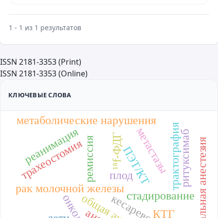
1 - 1 из 1 результатов
ISSN 2181-3353 (Print)
ISSN 2181-3353 (Online)
КЛЮЧЕВЫЕ СЛОВА
метаболические нарушения
трактография
реанимация
метастазы
ритуксимаб
¹⁸f-ФДГ
ремиссия
спинальная анестезия
трахеостомия
ПЭТ/КТ
плод
рак молочной железы
стадирование
общая анестезия
онкология
КТГ