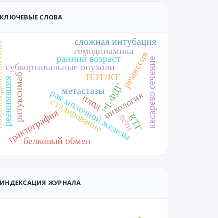
КЛЮЧЕВЫЕ СЛОВА
сложная интубация
остика
гемодинамика
ремиссия
ранний возраст
кесарево сечение
субкортикальные опухоли
ПЭТ/КТ
ритуксимаб
реанимация
¹⁸f-ФДГ
метастазы
рак молочной железы
онкология
плод
стадирование
трактография
дети
КТГ
белковый обмен
ИНДЕКСАЦИЯ ЖУРНАЛА