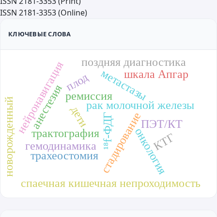
ISSN 2181-3353 (Print)
ISSN 2181-3353 (Online)
КЛЮЧЕВЫЕ СЛОВА
поздняя диагностика
нейронавигация
метастазы
шкала Апгар
плод
анестезия
ремиссия
новорожденный
рак молочной железы
дети
стадирование
¹⁸f-ФДГ
ПЭТ/КТ
онкология
трактография
КТГ
гемодинамика
трахеостомия
спаечная кишечная непроходимость