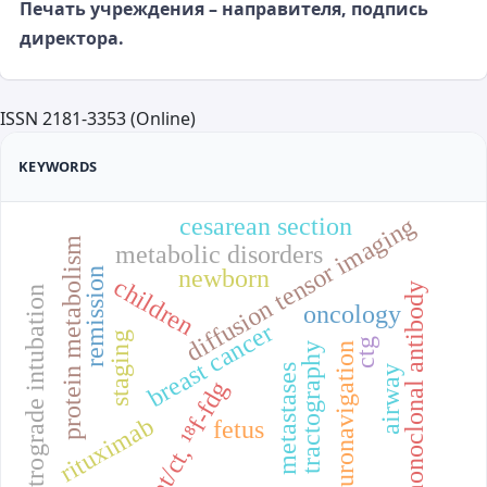
Печать учреждения – направителя, подпись
директора.
ISSN 2181-3353 (Online)
KEYWORDS
diffusion tensor imaging
cesarean section
protein metabolism
metabolic disorders
newborn
remission
children
monoclonal antibody
retrograde intubation
oncology
breast cancer
staging
ctg
tractography
neuronavigation
metastases
airway
pet/ct, ¹⁸f-fdg
rituximab
fetus