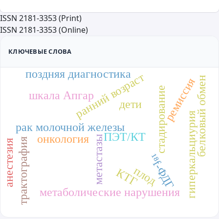
ISSN 2181-3353 (Print)
ISSN 2181-3353 (Online)
КЛЮЧЕВЫЕ СЛОВА
поздняя диагностика
ранний возраст
белковый обмен
ремиссия
стадирование
шкала Апгар
дети
гиперкальциурия
рак молочной железы
ПЭТ/КТ
онкология
метастазы
трактография
анестезия
¹⁸f-ФДГ
плод
КТГ
метаболические нарушения