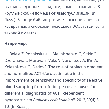
выходные данные — год, том, номер, страницы. В
круглые скобки помещают язык публикации (In
Russ.). В конце библиографического описания за
квадратными скобками помещают DOI статьи, если
таковой имеется.
Например
:
... [Belaia Z, Rozhinskaia L, Mel'nichenko G, Sitkin I,
Dzeranova L, Marova E, Vaks V, Vorontsov A, Il'in A,
Kolesnikova G, Dedov I. The role of prolactin gradient
and normalized ACTH/prolactin ratio in the
improvement of sensitivity and specificity of selective
blood sampling from inferior petrosal sinuses for
differential diagnostics of ACTH-dependent
hypercorticism.
Problemy endokrinologii.
2013;59(4):3-
10. (In Russ.).]