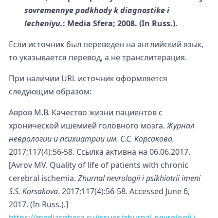
sovremennye podkhody k diagnostike i
lecheniyu.
: Media Sfera; 2008. (In Russ.).
Если источник был переведен на английский язык,
то указывается перевод, а не транслитерация.
При наличии URL источник оформляется
следующим образом:
Авров М.В. Качество жизни пациентов с
хронической ишемией головного мозга.
Журнал
неврологии и психиатрии им. С.С. Корсакова.
2017;117(4):56-58. Ссылка активна на 06.06.2017.
[Avrov MV. Quality of life of patients with chronic
cerebral ischemia.
Zhurnal nevrologii i psikhiatrii imeni
S.S. Korsakova
. 2017;117(4):56-58. Accessed June 6,
2017. (In Russ.).]
https://mediasphera.ru/issues/zhurnal-nevrologii-i-