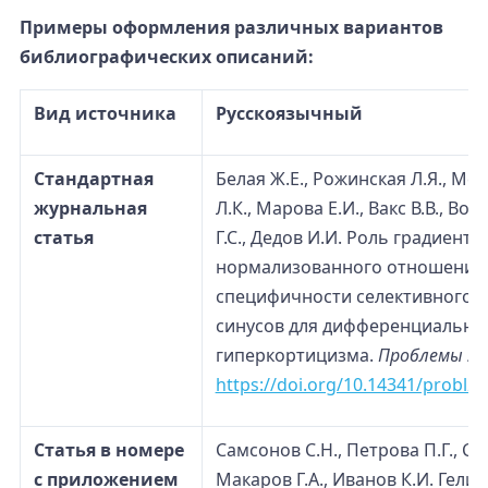
Примеры оформления различных вариантов
библиографических описаний:
Вид источника
Русскоязычный
Стандартная
Белая Ж.Е., Рожинская Л.Я., Мел
журнальная
Л.К., Марова Е.И., Вакс В.В., Во
статья
Г.С., Дедов И.И. Роль градиент
нормализованного отношения 
специфичности селективного з
синусов для дифференциальной
гиперкортицизма.
Проблемы эн
https://doi.org/10.14341/probl2
Статья в номере
Самсонов С.Н., Петрова П.Г., Сок
с приложением
Макаров Г.А., Иванов К.И. Гел