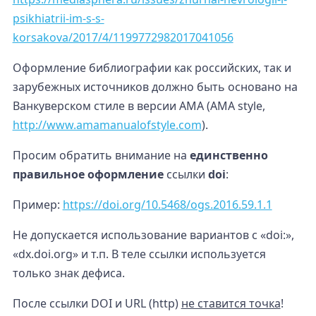
psikhiatrii-im-s-s-
korsakova/2017/4/1199772982017041056
Оформление библиографии как российских, так и
зарубежных источников должно быть основано на
Ванкуверском стиле в версии AMA (AMA style,
http://www.amamanualofstyle.com
).
Просим обратить внимание на
единственно
правильное оформление
ссылки
doi
:
Пример:
https://doi.org/10.5468/ogs.2016.59.1.1
Не допускается использование вариантов с «doi:»,
«dx.doi.org» и т.п. В теле ссылки используется
только знак дефиса.
После ссылки DOI и URL (http)
не ставится точка
!