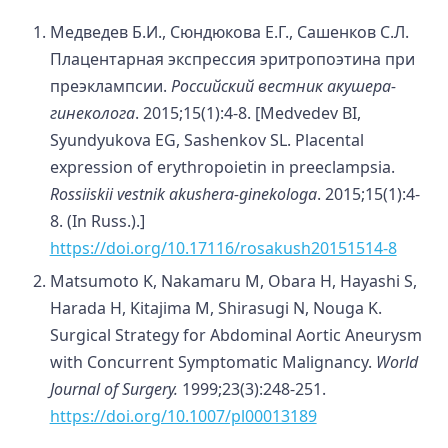
Медведев Б.И., Сюндюкова Е.Г., Сашенков С.Л.
Плацентарная экспрессия эритропоэтина при
преэклампсии.
Российский вестник акушера-
гинеколога
. 2015;15(1):4-8. [Medvedev BI,
Syundyukova EG, Sashenkov SL. Placental
expression of erythropoietin in preeclampsia.
Rossiiskii vestnik akushera-ginekologa
. 2015;15(1):4-
8. (In Russ.).]
https://doi.org/10.17116/rosakush20151514-8
Matsumoto K, Nakamaru M, Obara H, Hayashi S,
Harada H, Kitajima M, Shirasugi N, Nouga K.
Surgical Strategy for Abdominal Aortic Aneurysm
with Concurrent Symptomatic Malignancy.
World
Journal of Surgery.
1999;23(3):248-251.
https://doi.org/10.1007/pl00013189