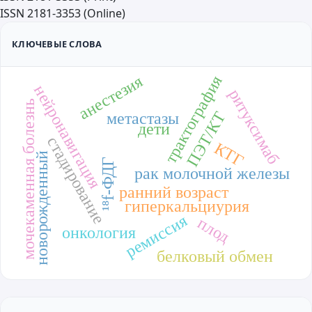
ISSN 2181-3353 (Online)
КЛЮЧЕВЫЕ СЛОВА
анестезия
трактография
нейронавигация
ритуксимаб
мочекаменная болезнь
ПЭТ/КТ
метастазы
дети
стадирование
КТГ
новорожденный
¹⁸f-ФДГ
рак молочной железы
ранний возраст
гиперкальциурия
ремиссия
плод
онкология
белковый обмен