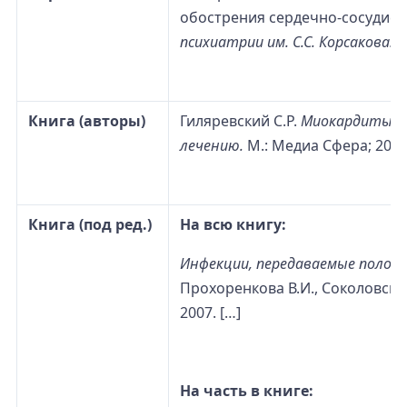
обострения сердечно-сосудист
психиатрии им. С.С. Корсакова.
2
Книга (авторы)
Гиляревский С.Р.
Миокардиты: с
лечению.
М.: Медиа Сфера; 2008.
Книга (под ред.)
На всю книгу:
Инфекции, передаваемые полов
Прохоренкова В.И., Соколовског
2007. […]
На часть в книге: