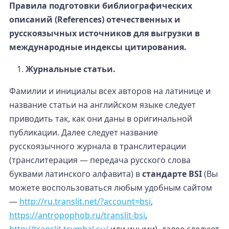
Правила подготовки библиографических
описаний (References) отечественных и
русскоязычных источников для выгрузки в
международные индексы цитирования.
Журнальные статьи.
Фамилии и инициалы всех авторов на латинице и
название статьи на английском языке следует
приводить так, как они даны в оригинальной
публикации. Далее следует название
русскоязычного журнала в транслитерации
(транслитерация — передача русского слова
буквами латинского алфавита) в
стандарте BSI
(Вы
можете воспользоваться любым удобным сайтом
—
http://ru.translit.net/?account=bsi
,
https://antropophob.ru/translit-bsi
,
http://translit.tsymbal.su/
или иными), далее следуют