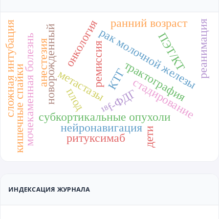
ранний возраст
онкология
реанимация
сложная интубация
новорожденный
рак молочной железы
ПЭТ/КТ
мочекаменная болезнь
анестезия
ремиссия
трактография
кишечные спайки
КТГ
метастазы
стадирование
плод
¹⁸f-ФДГ
субкортикальные опухоли
нейронавигация
дети
ритуксимаб
ИНДЕКСАЦИЯ ЖУРНАЛА