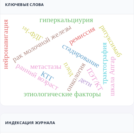
КЛЮЧЕВЫЕ СЛОВА
гиперкальциурия
нейронавигация
рак молочной железы
ритуксимаб
ремиссия
¹⁸f-ФДГ
стадирование
трактография
шкала Апгар
плод
онкология
ранний возраст
метастазы
ПЭТ/КТ
КТГ
дети
этиологические факторы
ИНДЕКСАЦИЯ ЖУРНАЛА