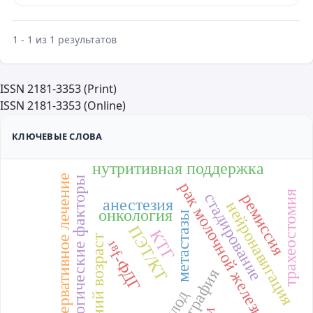
1 - 1 из 1 результатов
ISSN 2181-3353 (Print)
ISSN 2181-3353 (Online)
КЛЮЧЕВЫЕ СЛОВА
нутритивная поддержка
консервативное лечение
этиологические факторы
рак молочной железы
трахеостомия
стадирование
ремиссия
анестезия
нейронавигация
онкология
метастазы
ПЭТ/КТ
КТГ
ранний возраст
¹⁸f-ФДГ
трактография
плод