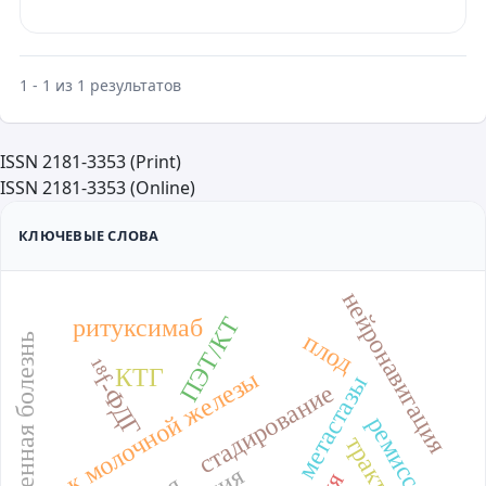
1 - 1 из 1 результатов
ISSN 2181-3353 (Print)
ISSN 2181-3353 (Online)
КЛЮЧЕВЫЕ СЛОВА
нейронавигация
ПЭТ/КТ
ритуксимаб
плод
мочекаменная болезнь
¹⁸f-ФДГ
КТГ
рак молочной железы
метастазы
стадирование
ремиссия