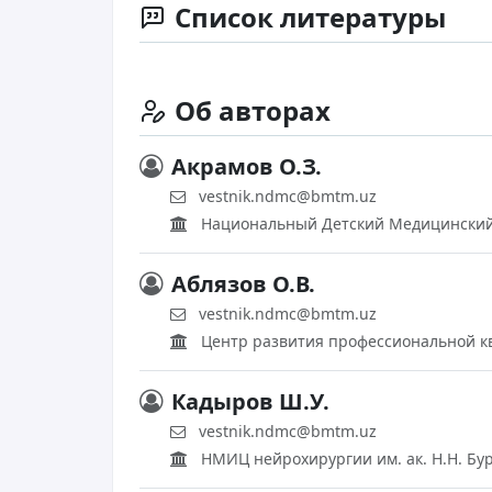
Список литературы
Об авторах
Акрамов О.З.
vestnik.ndmc@bmtm.uz
Национальный Детский Медицинский
Аблязов О.В.
vestnik.ndmc@bmtm.uz
Центр развития профессиональной к
Кадыров Ш.У.
vestnik.ndmc@bmtm.uz
НМИЦ нейрохирургии им. ак. Н.Н. Бу