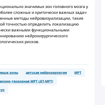
кционально значимых зон головного мозга у
аиболее сложных и критически важных задач
енные методы нейровизуализации, такие
окой точностью определить локализацию
тически важными функциональными
ланированию нейрохирургического
логических рисков.
имые зоны
детская нейрохирургия
МРТ
ионно-тензорная МРТ (ДТ-МРТ)
туп