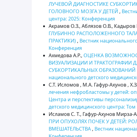
ЛУЧЕВОЙ ДИАГНОСТИКЕ СУБКОРТ
ГОЛОВНОГО МОЗГА У ДЕТЕЙ
,
Вестн
центра: 2025: Kонференция
Акрамов О.З., Аблязов О.В., Кадыров 
ГЛУБИННО РАСПОЛОЖЕННОГО ТАЛА
ПРАКТИКИ)
,
Вестник национального
Kонференция
Ахмедова А.Р.,
ОЦЕНКА ВОЗМОЖНОС
ВИЗУАЛИЗАЦИИ И ТРАКТОГРАФИИ 
СУБКОРТИКАЛЬНЫХ ОБРАЗОВАНИЙ 
национального детского медицинск
С.Т. Исломов , М.А. Гафур-Ахунов , Х.З
лечения нефробластомы у детей: о
Центра и перспективы персонализ
детского медицинского центра: Том 
Исламов С. Т., Гафур-Ахунов Мирза-А
ПРИ ОПУХОЛЯХ ПОЧЕК У ДЕТЕЙ: Р
ВМЕШАТЕЛЬСТВА
,
Вестник национал
Kонференция