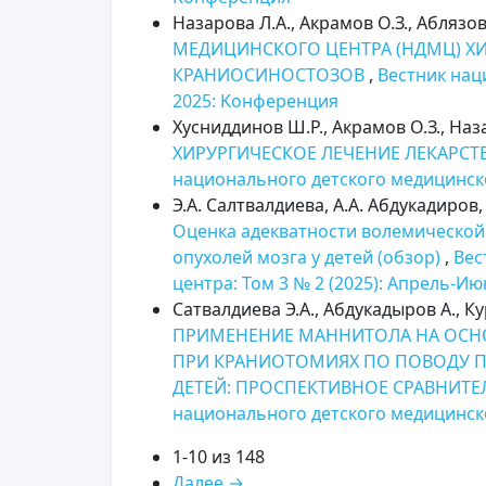
Назарова Л.А., Акрамов О.З., Аблязов
МЕДИЦИНСКОГО ЦЕНТРА (НДМЦ) Х
КРАНИОСИНОСТОЗОВ
,
Вестник нац
2025: Kонференция
Хусниддинов Ш.Р., Акрамов О.З., Наза
ХИРУРГИЧЕСКОЕ ЛЕЧЕНИЕ ЛЕКАРС
национального детского медицинск
Э.А. Салтвалдиева, А.А. Абдукадиров,
Оценка адекватности волемической
опухолей мозга у детей (обзор)
,
Вес
центра: Том 3 № 2 (2025): Апрель-И
Сатвалдиева Э.А., Абдукадыров А., Ку
ПРИМЕНЕНИЕ МАННИТОЛА НА ОСНО
ПРИ КРАНИОТОМИЯХ ПО ПОВОДУ П
ДЕТЕЙ: ПРОСПЕКТИВНОЕ СРАВНИТ
национального детского медицинск
1-10 из 148
Далее
→