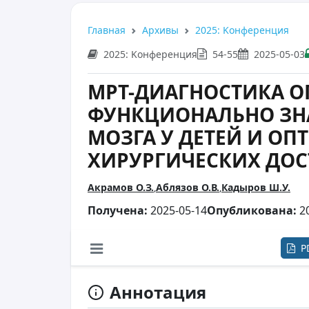
Главная
Архивы
2025: Kонференция
2025: Kонференция
54-55
2025-05-03
МРТ-ДИАГНОСТИКА О
ФУНКЦИОНАЛЬНО ЗН
МОЗГА У ДЕТЕЙ И О
ХИРУРГИЧЕСКИХ ДО
Акрамов О.З.
Аблязов О.В.
Кадыров Ш.У.
Получена:
2025-05-14
Опубликована:
20
P
Аннотация