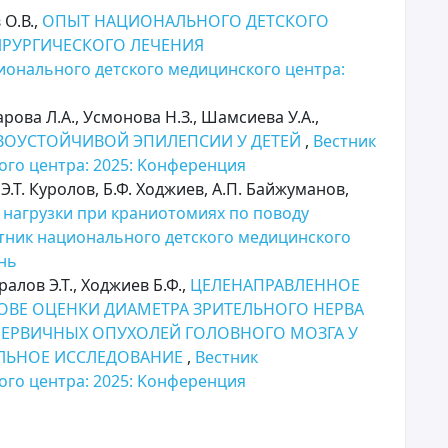
 О.В.,
ОПЫТ НАЦИОНАЛЬНОГО ДЕТСКОГО
ИРУРГИЧЕСКОГО ЛЕЧЕНИЯ
ионального детского медицинского центра:
рова Л.А., Усмонова Н.З., Шамсиева У.А.,
ТВОУСТОЙЧИВОЙ ЭПИЛЕПСИИ У ДЕТЕЙ
,
Вестник
ого центра: 2025: Kонференция
 Э.Т. Куролов, Б.Ф. Ходжиев, А.П. Байжуманов,
 нагрузки при краниотомиях по поводу
тник национального детского медицинского
юнь
ралов Э.Т., Ходжиев Б.Ф.,
ЦЕЛЕНАПРАВЛЕННОЕ
ВЕ ОЦЕНКИ ДИАМЕТРА ЗРИТЕЛЬНОГО НЕРВА
ЕРВИЧНЫХ ОПУХОЛЕЙ ГОЛОВНОГО МОЗГА У
ЕЛЬНОЕ ИССЛЕДОВАНИЕ
,
Вестник
ого центра: 2025: Kонференция