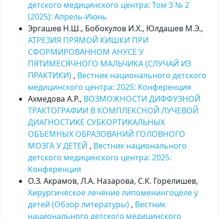
детского медицинского центра: Том 3 № 2
(2025): Апрель-Июнь
Эргашев Н.Ш., Бобокулов И.Х., Юлдашев М.Э.,
АТРЕЗИЯ ПРЯМОЙ КИШКИ ПРИ
СФОРМИРОВАННОМ АНУСЕ У
ПЯТИМЕСЯЧНОГО МАЛЬЧИКА (СЛУЧАЙ ИЗ
ПРАКТИКИ)
,
Вестник национального детского
медицинского центра: 2025: Kонференция
Ахмедова А.Р.,
ВОЗМОЖНОСТИ ДИФФУЗНОЙ
ТРАКТОГРАФИИ В КОМПЛЕКСНОЙ ЛУЧЕВОЙ
ДИАГНОСТИКЕ СУБКОРТИКАЛЬНЫХ
ОБЪЕМНЫХ ОБРАЗОВАНИЙ ГОЛОВНОГО
МОЗГА У ДЕТЕЙ
,
Вестник национального
детского медицинского центра: 2025:
Kонференция
О.З. Акрамов, Л.А. Назарова, С.К. Горелишев,
Хирургическое лечение липоменингоцеле у
детей (Обзор литературы)
,
Вестник
национального детского медицинского