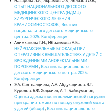
Назарова Л.А., Акрамов О.З., Аблязов О.В.,
ОПЫТ НАЦИОНАЛЬНОГО ДЕТСКОГО
МЕДИЦИНСКОГО ЦЕНТРА (НДМЦ)
ХИРУРГИЧЕСКОГО ЛЕЧЕНИЯ
КРАНИОСИНОСТОЗОВ
,
Вестник
национального детского медицинского
центра: 2025: Kонференция
Алимханова Г.Н., Ибраимова А.Б.,
НЕЙРОАКСИАЛЬНЫЕ БЛОКАДЫ ПРИ
ОПЕРАТИВНЫХ ВМЕШАТЕЛЬСТВАХ У ДЕТЕЙ С
ВРОЖДЕННЫМИ АНОРЕКТАЛЬНЫМИ
ПОРОКАМИ
,
Вестник национального
детского медицинского центра: 2025:
Kонференция
Э.А. Салтвалдиева, А.А. Абдукадиров, Э.Т.
Куролов, Б.Ф. Ходжиев, А.П. Байжуманов,
Оценка адекватности волемической нагрузки
при краниотомиях по поводу опухолей мозга
у детей (обзор)
,
Вестник национального