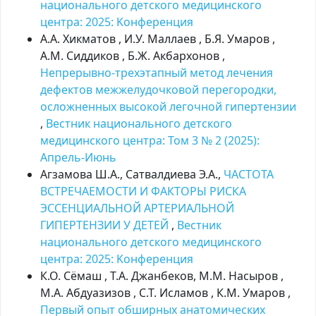
национального детского медицинского
центра: 2025: Kонференция
А.А. Хикматов , И.У. Маллаев , Б.Я. Умаров ,
А.М. Сиддиков , Б.Ж. Акбархонов ,
Непрерывно-трехэтапный метод лечения
дефектов межжелудочковой перегородки,
осложненных высокой легочной гипертензии
,
Вестник национального детского
медицинского центра: Том 3 № 2 (2025):
Апрель-Июнь
Агзамова Ш.А., Сатвалдиева Э.А.,
ЧАСТОТА
ВСТРЕЧАЕМОСТИ И ФАКТОРЫ РИСКА
ЭССЕНЦИАЛЬНОЙ АРТЕРИАЛЬНОЙ
ГИПЕРТЕНЗИИ У ДЕТЕЙ
,
Вестник
национального детского медицинского
центра: 2025: Kонференция
К.О. Сёмаш , Т.А. Джанбеков, М.М. Насыров ,
М.А. Абдуазизов , С.Т. Исламов , К.М. Умаров ,
Первый опыт обширных анатомических