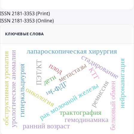
ISSN 2181-3353 (Print)
ISSN 2181-3353 (Online)
КЛЮЧЕВЫЕ СЛОВА
лапароскопическая хирургия
урологические аномалии
обструктивная уропатия
стадирование
нейронавигация
ПЭТ/КТ
метастазы
плод
гиперкальциурия
КТГ
дети
ремиссия
¹⁸f-ФДГ
белковый обмен
рак молочной железы
онкология
трактография
гемодинамика
ранний возраст