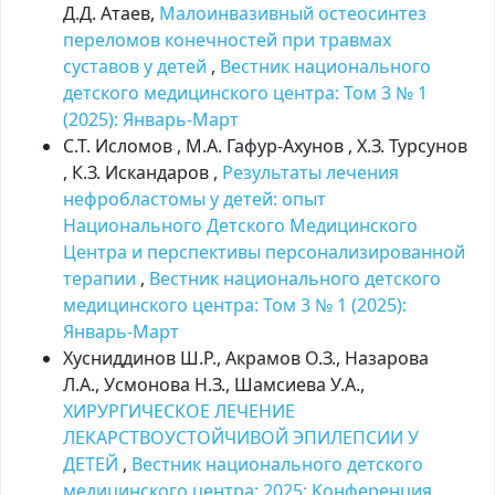
Д.Д. Атаев,
Малоинвазивный остеосинтез
переломов конечностей при травмах
суставов у детей
,
Вестник национального
детского медицинского центра: Том 3 № 1
(2025): Январь-Март
С.Т. Исломов , М.А. Гафур-Ахунов , Х.З. Турсунов
, К.З. Искандаров ,
Результаты лечения
нефробластомы у детей: опыт
Национального Детского Медицинского
Центра и перспективы персонализированной
терапии
,
Вестник национального детского
медицинского центра: Том 3 № 1 (2025):
Январь-Март
Хусниддинов Ш.Р., Акрамов О.З., Назарова
Л.А., Усмонова Н.З., Шамсиева У.А.,
ХИРУРГИЧЕСКОЕ ЛЕЧЕНИЕ
ЛЕКАРСТВОУСТОЙЧИВОЙ ЭПИЛЕПСИИ У
ДЕТЕЙ
,
Вестник национального детского
медицинского центра: 2025: Kонференция