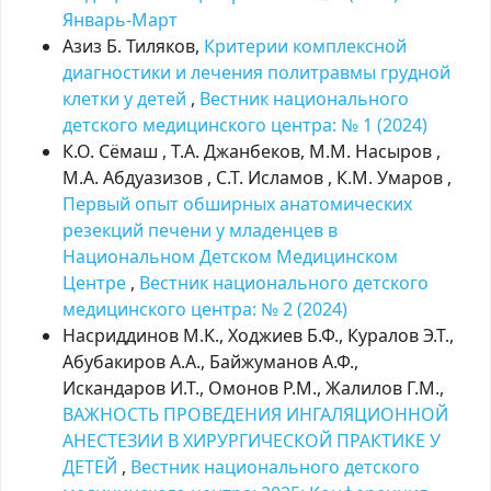
Январь-Март
Азиз Б. Тиляков,
Критерии комплексной
диагностики и лечения политравмы грудной
клетки у детей
,
Вестник национального
детского медицинского центра: № 1 (2024)
К.О. Сёмаш , Т.А. Джанбеков, М.М. Насыров ,
М.А. Абдуазизов , С.Т. Исламов , К.М. Умаров ,
Первый опыт обширных анатомических
резекций печени у младенцев в
Национальном Детском Медицинском
Центре
,
Вестник национального детского
медицинского центра: № 2 (2024)
Насриддинов М.K., Ходжиев Б.Ф., Куралов Э.Т.,
Абубакиров А.А., Байжуманов А.Ф.,
Искандаров И.Т., Омонов Р.М., Жалилов Г.М.,
ВАЖНОСТЬ ПРОВЕДЕНИЯ ИНГАЛЯЦИОННОЙ
АНЕСТЕЗИИ В ХИРУРГИЧЕСКОЙ ПРАКТИКЕ У
ДЕТЕЙ
,
Вестник национального детского