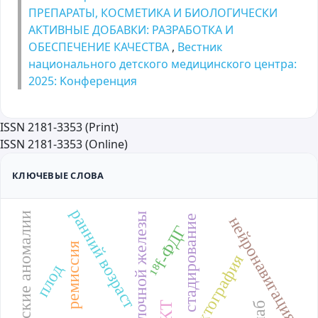
ПРЕПАРАТЫ, КОСМЕТИКА И БИОЛОГИЧЕСКИ
АКТИВНЫЕ ДОБАВКИ: РАЗРАБОТКА И
ОБЕСПЕЧЕНИЕ КАЧЕСТВА
,
Вестник
национального детского медицинского центра:
2025: Kонференция
ISSN 2181-3353 (Print)
ISSN 2181-3353 (Online)
КЛЮЧЕВЫЕ СЛОВА
ранний возраст
урологические аномалии
рак молочной железы
стадирование
нейронавигация
¹⁸f-ФДГ
ремиссия
трактография
плод