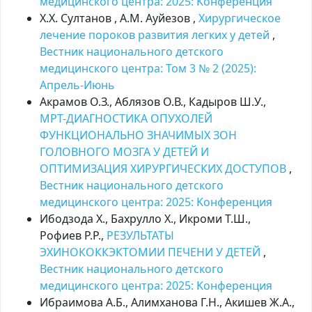
медицинского центра: 2025: Kонференция
Х.Х. Султанов , А.М. Ауйезов ,
Хирургическое
лечение пороков развития легких у детей
,
Вестник национального детского
медицинского центра: Том 3 № 2 (2025):
Апрель-Июнь
Акрамов О.З., Аблязов О.В., Кадыров Ш.У.,
МРТ-ДИАГНОСТИКА ОПУХОЛЕЙ
ФУНКЦИОНАЛЬНО ЗНАЧИМЫХ ЗОН
ГОЛОВНОГО МОЗГА У ДЕТЕЙ И
ОПТИМИЗАЦИЯ ХИРУРГИЧЕСКИХ ДОСТУПОВ
,
Вестник национального детского
медицинского центра: 2025: Kонференция
Ибодзода Х., Бахрулло Х., Икроми Т.Ш.,
Рофиев Р.Р.,
РЕЗУЛЬТАТЫ
ЭХИНОКОККЭКТОМИИ ПЕЧЕНИ У ДЕТЕЙ
,
Вестник национального детского
медицинского центра: 2025: Kонференция
Ибраимова А.Б., Алимханова Г.Н., Акишев Ж.А.,