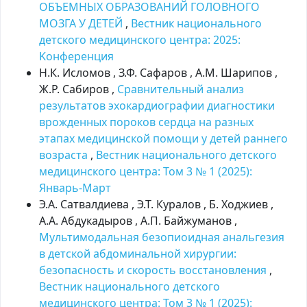
ОБЪЕМНЫХ ОБРАЗОВАНИЙ ГОЛОВНОГО
МОЗГА У ДЕТЕЙ
,
Вестник национального
детского медицинского центра: 2025:
Kонференция
Н.К. Исломов , З.Ф. Сафаров , А.М. Шарипов ,
Ж.Р. Сабиров ,
Сравнительный анализ
результатов эхокардиографии диагностики
врожденных пороков сердца на разных
этапах медицинской помощи у детей раннего
возраста
,
Вестник национального детского
медицинского центра: Том 3 № 1 (2025):
Январь-Март
Э.А. Сатвалдиева , Э.Т. Куралов , Б. Ходжиев ,
А.А. Абдукадыров , А.П. Байжуманов ,
Мультимодальная безопиоидная анальгезия
в детской абдоминальной хирургии:
безопасность и скорость восстановления
,
Вестник национального детского
медицинского центра: Том 3 № 1 (2025):