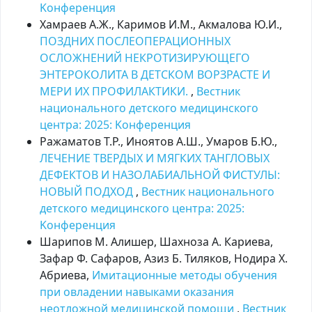
Kонференция
Хамраев А.Ж., Каримов И.М., Акмалова Ю.И.,
ПОЗДНИХ ПОСЛЕОПЕРАЦИОННЫХ
ОСЛОЖНЕНИЙ НЕКРОТИЗИРУЮЩЕГО
ЭНТЕРОКОЛИТА В ДЕТСКОМ ВОРЗРАСТЕ И
МЕРИ ИХ ПРОФИЛАКТИКИ.
,
Вестник
национального детского медицинского
центра: 2025: Kонференция
Ражаматов Т.Р., Иноятов А.Ш., Умаров Б.Ю.,
ЛЕЧЕНИЕ ТВЕРДЫХ И МЯГКИХ ТАНГЛОВЫХ
ДЕФЕКТОВ И НАЗОЛАБИАЛЬНОЙ ФИСТУЛЫ:
НОВЫЙ ПОДХОД
,
Вестник национального
детского медицинского центра: 2025:
Kонференция
Шарипов М. Алишер, Шахноза А. Кариева,
Зафар Ф. Сафаров, Азиз Б. Тиляков, Нодира Х.
Абриева,
Имитационные методы обучения
при овладении навыками оказания
неотложной медицинской помощи
,
Вестник