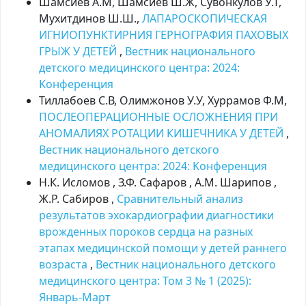
Шамсиев А.М, Шамсиев Ш.Ж, Сувонкулов У.Т,
Мухитдинов Ш.Ш.,
ЛАПАРОСКОПИЧЕСКАЯ
ИГНИОПУНКТИРНИЯ ГЕРНОГРАФИЯ ПАХОВЫХ
ГРЫЖ У ДЕТЕЙ
,
Вестник национального
детского медицинского центра: 2024:
Kонференция
Тиллабоев С.В, Олимжонов У.У, Хуррамов Ф.М,
ПОСЛЕОПЕРАЦИОННЫЕ ОСЛОЖНЕНИЯ ПРИ
АНОМАЛИЯХ РОТАЦИИ КИШЕЧНИКА У ДЕТЕЙ
,
Вестник национального детского
медицинского центра: 2024: Kонференция
Н.К. Исломов , З.Ф. Сафаров , А.М. Шарипов ,
Ж.Р. Сабиров ,
Сравнительный анализ
результатов эхокардиографии диагностики
врожденных пороков сердца на разных
этапах медицинской помощи у детей раннего
возраста
,
Вестник национального детского
медицинского центра: Том 3 № 1 (2025):
Январь-Март