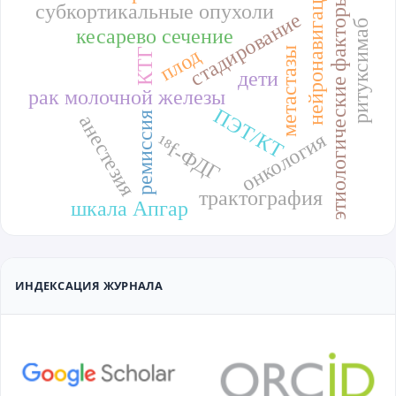
нейронавигация
этиологические факторы
субкортикальные опухоли
стадирование
ритуксимаб
кесарево сечение
плод
метастазы
КТГ
дети
рак молочной железы
ПЭТ/КТ
ремиссия
анестезия
онкология
¹⁸f-ФДГ
трактография
шкала Апгар
ИНДЕКСАЦИЯ ЖУРНАЛА