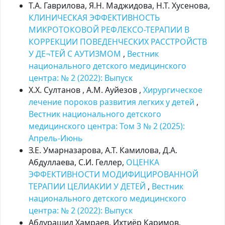
Т.А. Гаврилова, Я.Н. Маджидова, Н.Т. Хусенова,
КЛИНИЧЕСКАЯ ЭФФЕКТИВНОСТЬ
МИКРОТОКОВОЙ РЕФЛЕКСО-ТЕРАПИИ В
КОРРЕКЦИИ ПОВЕДЕНЧЕСКИХ РАССТРОЙСТВ
У ДЕ¬ТЕЙ С АУТИЗМОМ
,
Вестник
национального детского медицинского
центра: № 2 (2022): Выпуск
Х.Х. Султанов , А.М. Ауйезов ,
Хирургическое
лечение пороков развития легких у детей
,
Вестник национального детского
медицинского центра: Том 3 № 2 (2025):
Апрель-Июнь
З.Е. Умарназарова, А.Т. Камилова, Д.А.
Абдуллаева, С.И. Геллер,
ОЦЕНКА
ЭФФЕКТИВНОСТИ МОДИФИЦИРОВАННОЙ
ТЕРАПИИ ЦЕЛИАКИИ У ДЕТЕЙ
,
Вестник
национального детского медицинского
центра: № 2 (2022): Выпуск
Абдурашид Хамраев, Ихтиёр Каримов,