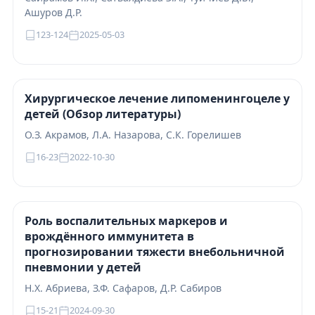
Ашуров Д.Р.
123-124
2025-05-03
Хирургическое лечение липоменингоцеле у
детей (Обзор литературы)
О.З. Акрамов, Л.А. Назарова, С.К. Горелишев
16-23
2022-10-30
Роль воспалительных маркеров и
врождённого иммунитета в
прогнозировании тяжести внебольничной
пневмонии у детей
Н.Х. Абриева, З.Ф. Сафаров, Д.Р. Сабиров
15-21
2024-09-30