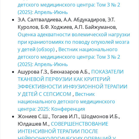
детского медицинского центра: Том 3 № 2
(2025): Апрель-Июнь
Э.А. Салтвалдиева, А.А. Абдукадиров, Э.Т.
Куролов, Б.Ф. Ходжиев, А.П. Байжуманов,
Оценка адекватности волемической нагрузки
при краниотомиях по поводу опухолей мозга
у детей (обзор)
,
Вестник национального
детского медицинского центра: Том 3 № 2
(2025): Апрель-Июнь
Ашурова Г.З., Бекназаров А.Б.,
ПОКАЗАТЕЛИ
ТКАНЕВОЙ ПЕРФУЗИИ КАК КРИТЕРИЙ
ЭФФЕКТИВНОСТИ ИНФУЗИОННОЙ ТЕРАПИИ
У ДЕТЕЙ С СЕПСИСОМ
,
Вестник
национального детского медицинского
центра: 2025: Kонференция
Жониев С.Ш., Тогаев И.П., Шодмонов И.Б.,
Юлдашев М.,
СОВЕРШЕНСТВОВАНИЕ
ИНТЕНСИВНОЙ ТЕРАПИИ ПОСЛЕ
НЕЙРООНКОЛОГИЧЕСКИХ ОПЕРАЦИЙ У