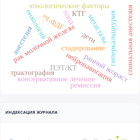
этиологические факторы
спинальная анестезия
онкология
плод
КТГ
гиперкальциурия
метастазы
¹⁸f-ФДГ
рак молочной железы
анестезия
дети
стадирование
нейронавигация
ранний возраст
ПЭТ/КТ
трактография
консервативное лечение
ремиссия
ИНДЕКСАЦИЯ ЖУРНАЛА