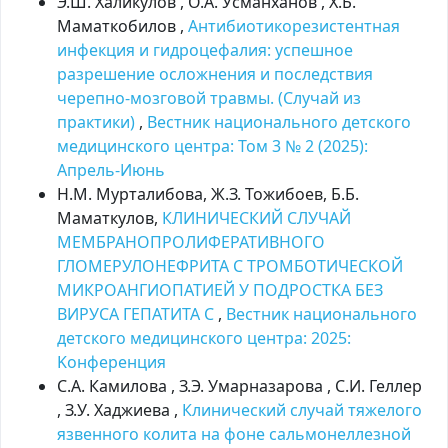
Э.Ш. Халикулов , О.А. Усманханов , Х.Б.
Маматкобилов ,
Антибиотикорезистентная
инфекция и гидроцефалия: успешное
разрешение осложнения и последствия
черепно-мозговой травмы. (Случай из
практики)
,
Вестник национального детского
медицинского центра: Том 3 № 2 (2025):
Апрель-Июнь
Н.М. Мурталибова, Ж.З. Тожибоев, Б.Б.
Маматкулов,
КЛИНИЧЕСКИЙ СЛУЧАЙ
МЕМБРАНОПРОЛИФЕРАТИВНОГО
ГЛОМЕРУЛОНЕФРИТА С ТРОМБОТИЧЕСКОЙ
МИКРОАНГИОПАТИЕЙ У ПОДРОСТКА БЕЗ
ВИРУСА ГЕПАТИТА C
,
Вестник национального
детского медицинского центра: 2025:
Kонференция
С.А. Камилова , З.Э. Умарназарова , С.И. Геллер
, З.У. Хаджиева ,
Клинический случай тяжелого
язвенного колита на фоне сальмонеллезной