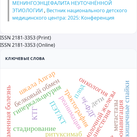
МЕНИНГОЭНЦЕФАЛИТА НЕУТОЧНЁННОЙ
ЭТИОЛОГИИ
,
Вестник национального детского
медицинского центра: 2025: Kонференция
ISSN 2181-3353 (Print)
ISSN 2181-3353 (Online)
КЛЮЧЕВЫЕ СЛОВА
шкала Апгар
онкология
белковый обмен
кишечные спайки
гиперкальциурия
плод
мочекаменная болезнь
трактография
рак молочной железы
дети
реанимация
¹⁸f-ФДГ
ПЭТ/КТ
метастазы
нейронавигация
КТГ
анестезия
стадирование
ритуксимаб