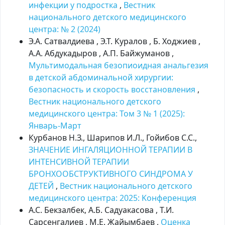
инфекции у подростка
,
Вестник
национального детского медицинского
центра: № 2 (2024)
Э.А. Сатвалдиева , Э.Т. Куралов , Б. Ходжиев ,
А.А. Абдукадыров , А.П. Байжуманов ,
Мультимодальная безопиоидная анальгезия
в детской абдоминальной хирургии:
безопасность и скорость восстановления
,
Вестник национального детского
медицинского центра: Том 3 № 1 (2025):
Январь-Март
Курбанов Н.З., Шарипов И.Л., Гойибов С.С.,
ЗНАЧЕНИЕ ИНГАЛЯЦИОННОЙ ТЕРАПИИ В
ИНТЕНСИВНОЙ ТЕРАПИИ
БРОНХООБСТРУКТИВНОГО СИНДРОМА У
ДЕТЕЙ
,
Вестник национального детского
медицинского центра: 2025: Kонференция
А.С. Бекзалбек, А.Б. Садуакасова , Т.И.
Сарсенгалиев , М.Е. Жайымбаев ,
Оценка