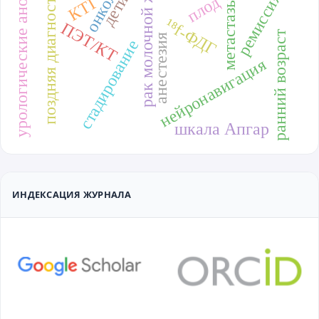
рак молочной железы
урологические аномалии
поздняя диагностика
ремиссия
дети
КТГ
плод
метастазы
¹⁸f-ФДГ
ПЭТ/КТ
ранний возраст
анестезия
стадирование
нейронавигация
шкала Апгар
ИНДЕКСАЦИЯ ЖУРНАЛА