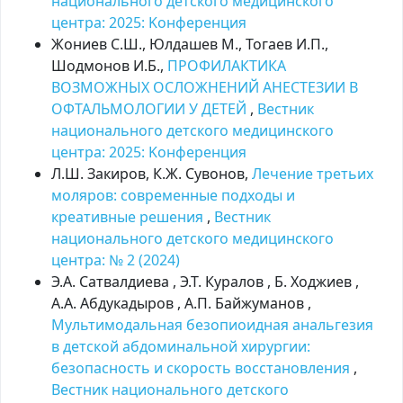
национального детского медицинского
центра: 2025: Kонференция
Жониев С.Ш., Юлдашев М., Тогаев И.П.,
Шодмонов И.Б.,
ПРОФИЛАКТИКА
ВОЗМОЖНЫХ ОСЛОЖНЕНИЙ АНЕСТЕЗИИ В
ОФТАЛЬМОЛОГИИ У ДЕТЕЙ
,
Вестник
национального детского медицинского
центра: 2025: Kонференция
Л.Ш. Закиров, К.Ж. Сувонов,
Лечение третьих
моляров: современные подходы и
креативные решения
,
Вестник
национального детского медицинского
центра: № 2 (2024)
Э.А. Сатвалдиева , Э.Т. Куралов , Б. Ходжиев ,
А.А. Абдукадыров , А.П. Байжуманов ,
Мультимодальная безопиоидная анальгезия
в детской абдоминальной хирургии:
безопасность и скорость восстановления
,
Вестник национального детского