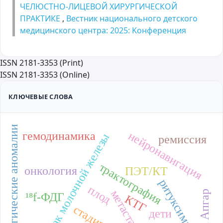
ЧЕЛЮСТНО-ЛИЦЕВОЙ ХИРУРГИЧЕСКОЙ
ПРАКТИКЕ
,
Вестник национального детского
медицинского центра: 2025: Kонференция
ISSN 2181-3353 (Print)
ISSN 2181-3353 (Online)
КЛЮЧЕВЫЕ СЛОВА
урологические аномалии
нейронавигация
гемодинамика
рак молочной железы
ремиссия
трактография
онкология
ПЭТ/КТ
ритуксимаб
плод
метастазы
шкала Апгар
¹⁸f-ФДГ
КТГ
дети