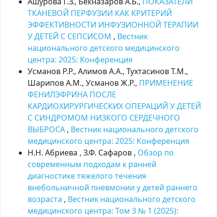
Ашурова Г.З., Бекназаров А.Б.,
ПОКАЗАТЕЛИ
ТКАНЕВОЙ ПЕРФУЗИИ КАК КРИТЕРИЙ
ЭФФЕКТИВНОСТИ ИНФУЗИОННОЙ ТЕРАПИИ
У ДЕТЕЙ С СЕПСИСОМ
,
Вестник
национального детского медицинского
центра: 2025: Kонференция
Усманов Р.Р., Алимов А.А., Тухтасинов Т.М.,
Шарипов А.М., Усманов Ж.Р.,
ПРИМЕНЕНИЕ
ФЕНИЛЭФРИНА ПОСЛЕ
КАРДИОХИРУРГИЧЕСКИХ ОПЕРАЦИЙ У ДЕТЕЙ
С СИНДРОМОМ НИЗКОГО СЕРДЕЧНОГО
ВЫБРОСА
,
Вестник национального детского
медицинского центра: 2025: Kонференция
Н.H. Абриева , З.Ф. Сафаров ,
Обзор по
современным подходам к ранней
диагностике тяжелого течения
внебольничной пневмонии у детей раннего
возраста
,
Вестник национального детского
медицинского центра: Том 3 № 1 (2025):