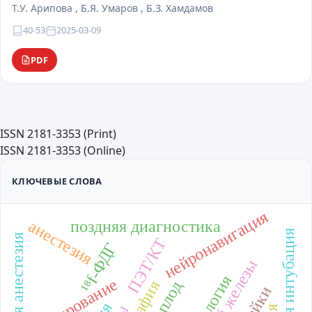
Т.У. Арипова , Б.Я. Умаров , Б.З. Хамдамов
40-53
2025-03-09
PDF
ISSN 2181-3353 (Print)
ISSN 2181-3353 (Online)
КЛЮЧЕВЫЕ СЛОВА
нейронавигация
поздняя диагностика
анестезия
сложная интубация
общая анестезия
ПЭТ/КТ
¹⁸f-ФДГ
онкология
стадирование
плод