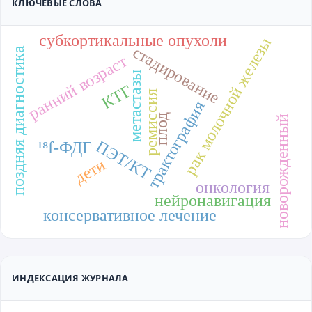
КЛЮЧЕВЫЕ СЛОВА
субкортикальные опухоли
рак молочной железы
стадирование
поздняя диагностика
ранний возраст
метастазы
КТГ
ремиссия
трактография
плод
новорожденный
ПЭТ/КТ
¹⁸f-ФДГ
дети
онкология
нейронавигация
консервативное лечение
ИНДЕКСАЦИЯ ЖУРНАЛА