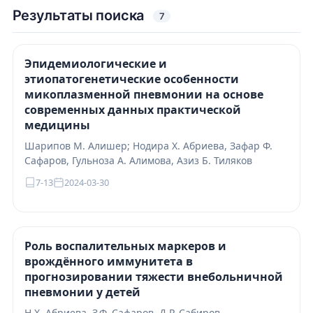
Результаты поиска
7
Эпидемиологические и
этиопатогенетические особенности
микоплазменной пневмонии на основе
современных данных практической
медицины
Шарипов М. Алишер; Нодира Х. Абриева, Зафар Ф.
Сафаров, Гульноза А. Алимова, Азиз Б. Тиляков
7-13
2024-03-30
Роль воспалительных маркеров и
врождённого иммунитета в
прогнозировании тяжести внебольничной
пневмонии у детей
Н.Х. Абриева, З.Ф. Сафаров, Д.Р. Сабиров