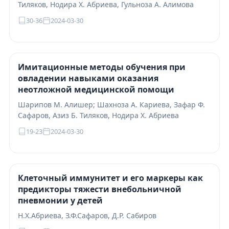
Тиляков, Нодира Х. Абриева, Гульноза А. Алимова
30-36
2024-03-30
Имитационные методы обучения при
овладении навыками оказания
неотложной медицинской помощи
Шарипов М. Алишер; Шахноза А. Кариева, Зафар Ф.
Сафаров, Азиз Б. Тиляков, Нодира Х. Абриева
19-23
2024-03-30
Клеточный иммунитет и его маркеры как
предикторы тяжести внебольничной
пневмонии у детей
Н.Х.Абриева, З.Ф.Сафаров, Д.Р. Сабиров