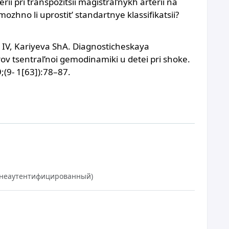
ii pri transpozitsii magistral’nykh arterii na
zhno li uprostit’ standartnye klassifikatsii?
 IV, Kariyeva ShA. Diagnosticheskaya
ov tsentral’noi gemodinamiki u detei pri shoke.
;(9- 1[63]):78–87.
7 (неаутентифицированный)