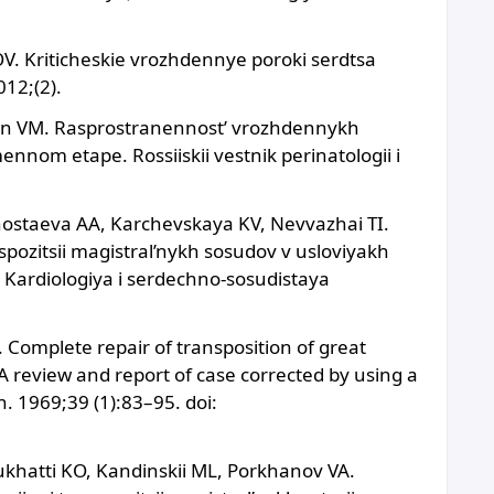
V. Kriticheskie vrozhdennye poroki serdtsa
12;(2).
tin VM. Rasprostranennost’ vrozhdennykh
nnom etape. Rossiiskii vestnik perinatologii i
nostaeva AA, Karchevskaya KV, Nevvazhai TI.
pozitsii magistral’nykh sosudov v usloviyakh
t. Kardiologiya i serdechno-sosudistaya
. Complete repair of transposition of great
A review and report of case corrected by using a
n. 1969;39 (1):83–95. doi:
khatti KO, Kandinskii ML, Porkhanov VA.