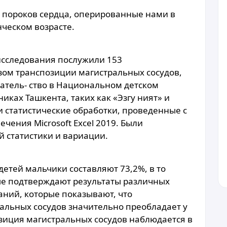
 пороков сердца, оперированные нами в
нческом возрасте.
сследования послужили 153
зом транспозиции магистральных сосудов,
атель- ство в Национальном детском
иках Ташкента, таких как «Эзгу ният» и
и статистические обработки, проведенные с
ения Microsoft Excel 2019. Были
 статистики и вариации.
етей мальчики составляют 73,2%, в то
ные подтверждают результаты различных
аний, которые показывают, что
альных сосудов значительно преобладает у
озиция магистральных сосудов наблюдается в