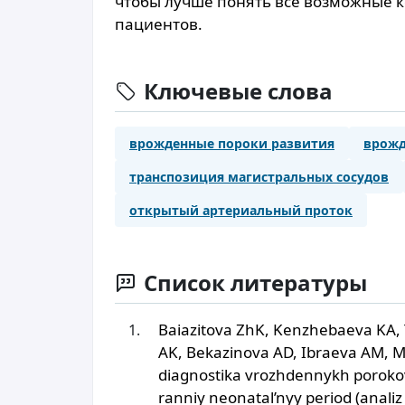
чтобы лучше понять все возможные к
пациентов.
Ключевые слова
врожденные пороки развития
врожд
транспозиция магистральных сосудов
открытый артериальный проток
Список литературы
Baiazitova ZhK, Kenzhebaeva KA, 
AK, Bekazinova AD, Ibraeva AM, 
diagnostika vrozhdennykh porok
ranniy neonatal’nyy period (analiz i