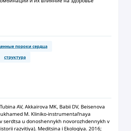
омбинации и их влияние на здоровье
енные пороки сердца
структура
Tubina AV, Akkairova MK, Babii DV, Beisenova
Mukhamed M. Kliniko-instrumental’naya
ov serdtsa u donoshennykh novorozhdennykh v
storii razvitiya). Meditsina i Ekologiya. 2016;