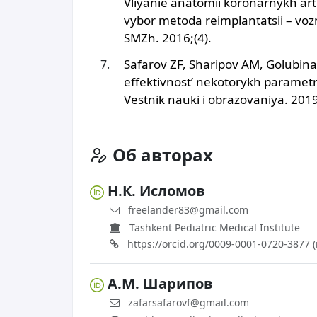
Vliyanie anatomii koronarnykh arter
vybor metoda reimplantatsii – vozmo
SMZh. 2016;(4).
Safarov ZF, Sharipov AM, Golubina
effektivnost’ nekotorykh parametr
Vestnik nauki i obrazovaniya. 2019
Об авторах
Н.К. Исломов
freelander83@gmail.com
Tashkent Pediatric Medical Institute
https://orcid.org/0009-0001-0720-387
А.М. Шарипов
zafarsafarovf@gmail.com