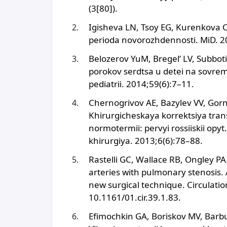
(3[80]).
Igisheva LN, Tsoy EG, Kurenkova O
perioda novorozhdennosti. MiD. 20
Belozerov YuM, Bregel’ LV, Subbo
porokov serdtsa u detei na sovreme
pediatrii. 2014;59(6):7–11.
Chernogrivov AE, Bazylev VV, Gor
Khirurgicheskaya korrektsiya trans
normotermii: pervyi rossiiskii opy
khirurgiya. 2013;6(6):78–88.
Rastelli GC, Wallace RB, Ongley PA
arteries with pulmonary stenosis. 
new surgical technique. Circulatio
10.1161/01.cir.39.1.83.
Efimochkin GA, Boriskov MV, Barbu