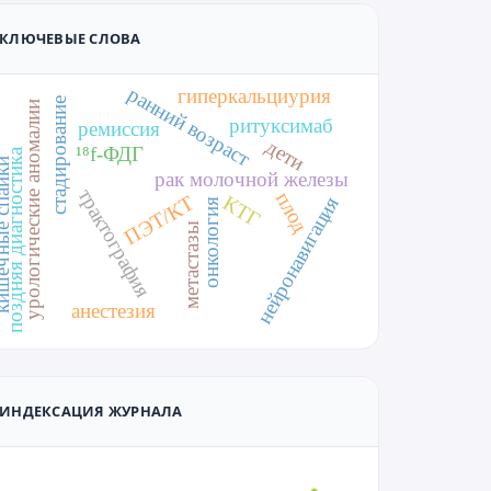
КЛЮЧЕВЫЕ СЛОВА
ранний возраст
гиперкальциурия
стадирование
урологические аномалии
ритуксимаб
ремиссия
дети
¹⁸f-ФДГ
поздняя диагностика
ые спайки
рак молочной железы
трактография
плод
КТГ
ПЭТ/КТ
нейронавигация
онкология
метастазы
анестезия
ИНДЕКСАЦИЯ ЖУРНАЛА