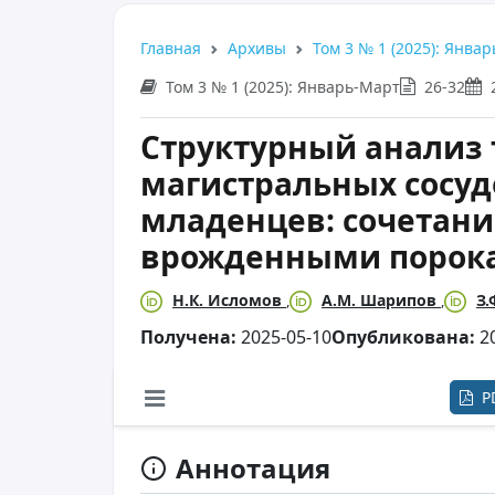
Главная
Архивы
Том 3 № 1 (2025): Янва
Том 3 № 1 (2025): Январь-Март
26-32
Структурный анализ
магистральных сосуд
младенцев: сочетани
врожденными порок
Н.К. Исломов
А.М. Шарипов
З.
Получена:
2025-05-10
Опубликована:
20
P
Аннотация