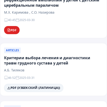
рефракционной амблиопии у детей с детским
церебральным параличом
М.Х. Каримова , С.О. Назирова
40-45
2025-03-30
PDF
ARTICLES
Критерии выбора лечения и диагностики
травм грудного сустава у детей
А.Б. Тиляков
46-52
2025-03-31
PDF (УЗБЕКСКИЙ (ЛАТИНИЦА))