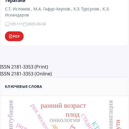
терапии
С.Т. Исломов , М.А. Гафур-Ахунов , Х.З. Турсунов , К.З.
Искандаров
105-111
2025-03-30
PDF
ISSN 2181-3353 (Print)
ISSN 2181-3353 (Online)
КЛЮЧЕВЫЕ СЛОВА
нейронавигация
ранний возраст
плод
онкология
КТГ