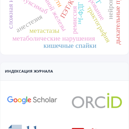
сложная интубация
рак молочной железы
стадирование
дыхательные пути
ритуксимаб
дети
ПЭТ/КТ
¹⁸f-ФДГ
трактография
ремиссия
анестезия
метастазы
метаболические нарушения
кишечные спайки
ИНДЕКСАЦИЯ ЖУРНАЛА