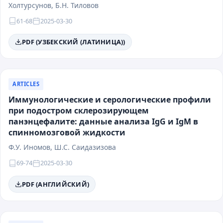
Холтурсунов, Б.Н. Тиловов
61-68
2025-03-30
PDF (УЗБЕКСКИЙ (ЛАТИНИЦА))
ARTICLES
Иммунологические и серологические профили
при подостром склерозирующем
панэнцефалите: данные анализа IgG и IgM в
спинномозговой жидкости
Ф.У. Иномов, Ш.С. Саидазизова
69-74
2025-03-30
PDF (АНГЛИЙСКИЙ)