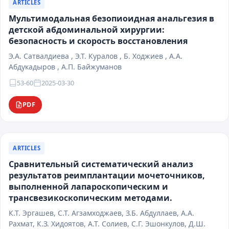
ARTICLES
Мультимодальная безопиоидная анальгезия в
детской абдоминальной хирургии:
безопасность и скорость восстановления
Э.А. Сатвалдиева , Э.Т. Куралов , Б. Ходжиев , А.А.
Абдукадыров , А.П. Байжуманов
53-60
2025-03-30
PDF
ARTICLES
Сравнительный систематический анализ
результатов реимплантации мочеточников,
выполненной лапароскопическим и
трансвезикоскопическим методами.
К.Т. Эргашев, С.Т. Агзамходжаев, З.Б. Абдуллаев, А.А.
Рахмат, К.З. Хидоятов, А.Т. Солиев, С.Г. Эшонкулов, Д.Ш.