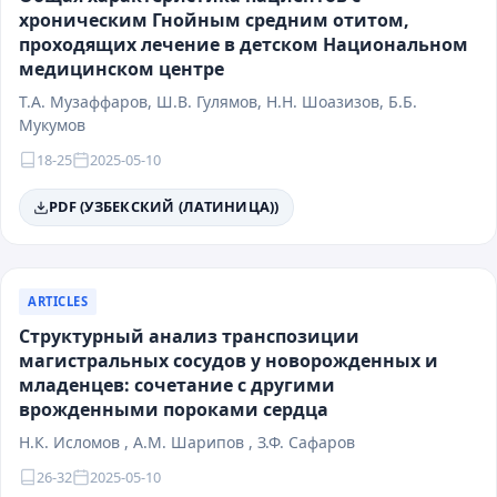
хроническим Гнойным средним отитом,
проходящих лечение в детском Национальном
медицинском центре
T.A. Музаффаров, Ш.B. Гулямов, Н.Н. Шоазизов, Б.Б.
Мукумов
18-25
2025-05-10
PDF (УЗБЕКСКИЙ (ЛАТИНИЦА))
ARTICLES
Структурный анализ транспозиции
магистральных сосудов у новорожденных и
младенцев: сочетание с другими
врожденными пороками сердца
Н.К. Исломов , А.М. Шарипов , З.Ф. Сафаров
26-32
2025-05-10